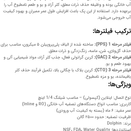
آب خانگی بوده و وظیفه حذف ذرات معلق، کلر آزاد و بو و طعم نامطبوع آب را
برعهده دارد. استفاده از این پک باعث افزایش طول عمر ممبران و بهبود کیفیت
آب خروجی می‌شود.
ترکیب فیلترها:
فیلتر مرحله 1 (PPS):
ساخته شده از الیاف پلی‌پروپیلن ۵ میکرون، مناسب برای
حذف گل‌ولای، شن، ماسه، زنگ‌زدگی و ذرات معلق.
فیلتر مرحله 2 (GAC):
کربن گرانولی فعال، جذب کلر آزاد، مواد شیمیایی آلی و
بهبود طعم و بو.
فیلتر مرحله 3 (CTO):
کربن بلاک با چگالی بالا، تکمیل فرآیند حذف کلر
باقیمانده، بو و مزه نامطبوع.
ویژگی‌ها:
نوع اتصال: اینلاین (کپسولی) – مناسب شیلنگ 1/4 اینچ
کاربری: مناسب انواع دستگاه‌های تصفیه آب خانگی (RO و Inline)
عمر مفید: ۶ ماه (بسته به کیفیت آب ورودی)
ظرفیت تصفیه: حدود ۲۵۰۰ گالن
برند: Dolphin
استانداردها: NSF، FDA، Water Quality