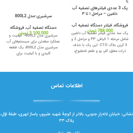
پک 3 عددی فیلترهای تصفیه آب
دلفین – مراحل ۱ تا ۳
سرشیری-مدل 800L2
فروشگاه
,
فیلتر دستگاه تصفیه آب
دستگاه تصفیه آب
,
فروشگاه
788.000
تومان
3.100.000
تومان
پک سه عددی فیلتر تصفیه آب دلفین
سرشیری مدل 800L2– کیفیت و
شامل مرحله 1 الیافی PP و مراحل 2 و
عملکرد مطمئن برای سیستم‌های آب
3 کربن بلاک CTO. این پک با حذف
سرشیری مدل 800L2، یک قطعه
ذرات معلق، کلر، بو و طعم نامطبوع،
کلیدی و با کیفیت برای
کیفیت و طعم آب آشامیدنی را بهبود
می‌دهد. مناسب برای اکثر دستگاه‌های
تصفیه آب خانگی | نصب آسان +
ارسال سریع.
اطلاعات تماس
نشانی: خیابان لاله‌زارِ جنوبی، بالاتر از کوچهٔ شهید علیپور، پاساژ ابهری، طبقهٔ اوّل،
پلاک ۳۳
تلفن‌های تماس