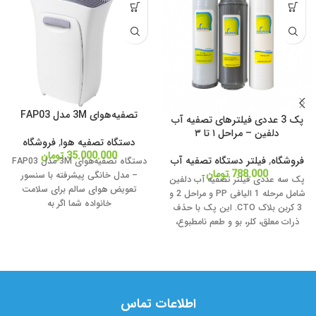
تصفیه‌هوای 3M مدل FAP03
پک 3 عددی فیلترهای تصفیه آب
دلفین – مراحل ۱ تا ۳
دستگاه تصفیه هوا
,
فروشگاه
35.000.000
تومان
فروشگاه
,
فیلتر دستگاه تصفیه آب
دستگاه تصفیه‌هوای 3M مدل FAP03
788.000
تومان
– مدل خانگی پیشرفته با سنسور
پک سه عددی فیلتر تصفیه آب دلفین
تعویض هوای سالم برای سلامت
شامل مرحله 1 الیافی PP و مراحل 2 و
خانواده شما اگر به
3 کربن بلاک CTO. این پک با حذف
ذرات معلق، کلر، بو و طعم نامطبوع،
کیفیت و طعم آب آشامیدنی را بهبود
می‌دهد. مناسب برای اکثر دستگاه‌های
تصفیه آب خانگی | نصب آسان +
ارسال سریع.
اطلاعات تماس