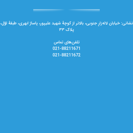
نشانی: خیابان لاله‌زارِ جنوبی، بالاتر از کوچهٔ شهید علیپور، پاساژ ابهری، طبقهٔ اوّل،
پلاک ۳۳
تلفن‌های تماس
021-88211671
021-88211672