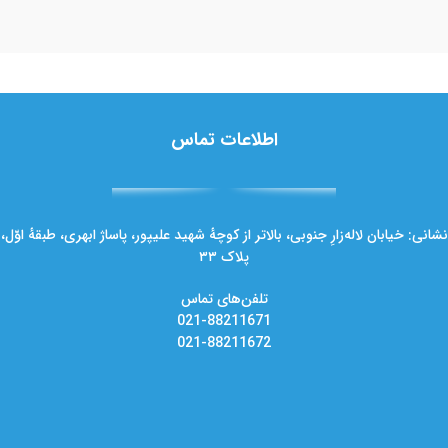
اطلاعات تماس
نشانی: خیابان لاله‌زارِ جنوبی، بالاتر از کوچهٔ شهید علیپور، پاساژ ابهری، طبقهٔ اوّل،
پلاک ۳۳
تلفن‌های تماس
021-88211671
021-88211672