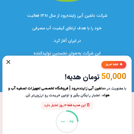
شرکت دلفین آبی زاینده‌رود از سال ۱۳۸۱ فعالیت
خود را با هدف ارتقای کیفیت آب مصرفی
در ایران آغاز کرد.
این شرکت به‌عنوان نخستین تولیدکننده
×
دستگاه‌های تصفیه آب در کشور،نقشی کلیدی
🔥 فقط امروز
50,000
تومان هدیه!
در بهبود سلامت خانواده‌ها و صنایع ایفا کرده است.
با عضویت در
«دلفین آبی زاینده‌رود | فروشگاه تخصصی تجهیزات تصفیه آب و
هوا»
، اعتبار رایگان بگیر و اولین خریدت رو ارزون‌تر کن.
⏰ این هدیه فقط 3 روز اعتبار دارد
00
:
44