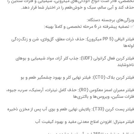
تخصصی، قادر است انواع آلودگی‌های میکروبی، شیمیایی و فلزات سنگین را
حذف کند و آبی سالم، سبک و خوش‌طعم را در اختیار شما قرار دهد.
ویژگی‌های برجسته دستگاه:
✅ تصفیه پیشرفته در 6 مرحله تخصصی و کاملاً بهینه:
فیلتر الیافی (PP 5 میکرون): حذف ذرات معلق، گل‌ولای، شن و زنگ‌زدگی
لوله‌ها
فیلتر کربن فعال گرانولی (UDF): جذب کلر آزاد، مواد شیمیایی و بوهای
ناخوشایند
فیلتر کربن بلاک (CTO): فیلتر نهایی کلر و بهبود چشمگیر طعم و بو
فیلتر ممبران اسمز معکوس (RO): حذف کامل نیترات، آرسنیک، سرب، جیوه،
فلزات سنگین، ویروس‌ها و باکتری‌ها
فیلتر پست کربن (T33): پالایش نهایی طعم و بوی آب پس از مخزن ذخیره
فیلتر مینرال: افزودن املاح معدنی مفید و بهبود کیفیت آب