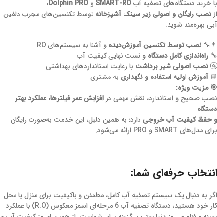
با خرید دستگاه‌های تصفیه آب
SMART-RO
و
Dolphin PRO
،
از
نصب رایگان و اصولی زیر سینک آشپزخانه
توسط تکنسین‌های مجرب دلفین
آبی بهره‌مند شوید.
👨‍🔧
نصب توسط تکنسین آموزش‌دیده
و آشنا به سیستم‌های RO
🔧
راه‌اندازی کامل دستگاه
و تست نهایی کیفیت آب
🚰
نصب اصولی شیر برداشت
با رعایت استانداردهای بهداشتی
📘
آموزش اولیه استفاده و نگهداری
به مشتری
🎯 مزیت ویژه:
نصب صحیح و استاندارد، نقش مهمی در
افزایش عمر فیلترها، عملکرد بهتر
دستگاه
و حفظ کیفیت آب خروجی
دارد؛ به همین دلیل، این خدمت به‌صورت رایگان
برای مدل‌های SMART و PRO ارائه می‌شود.
انتخاب حرفه‌ای شما:
اگر به دنبال یک سیستم تصفیه آب کامل، مطمئن و باکیفیت برای منزل یا محل
کار خود هستید، دستگاه تصفیه آب 6 مرحله‌ای اسمز معکوس (R.O) با عملکرد
بهینه و فناوری روز دنیا بهترین گزینه برای شماست. از همین امروز کیفیت آب و