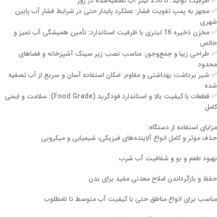
✅ ظرفیت تولید: تا 250 لیتر آب تصفیه‌شده در روز
✅ مجهز به پمپ تقویت فشار: عملکرد پایدار حتی در شرایط فشار آب پایین
شهری
✅ مخزن ذخیره 16 لیتری با ظرفیت استاندارد: تأمین همیشگی آب تمیز و
خالص
✅ طراحی زیبا و جمع‌وجور: مناسب نصب زیر سینک آشپزخانه و فضاهای
محدود
✅ شیر برداشت بهداشتی و مقاوم: امکان استفاده آسان و سریع از آب تصفیه
شده
✅ قطعات با کیفیت بالا و استاندارد فودگرید (Food Grade): سلامت و ایمنی
کامل
مزایای استفاده از دستگاه:
حذف موثر و کامل انواع آلاینده‌های فیزیکی، شیمیایی و میکروبی
بهبود طعم و بو و شفافیت آب شرب
حفظ و بازگرداندن املاح معدنی مفید برای بدن
مناسب برای انواع مناطق حتی با کیفیت آب متوسط تا نامطلوب