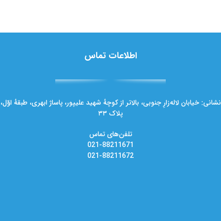
اطلاعات تماس
نشانی: خیابان لاله‌زارِ جنوبی، بالاتر از کوچهٔ شهید علیپور، پاساژ ابهری، طبقهٔ اوّل،
پلاک ۳۳
تلفن‌های تماس
021-88211671
021-88211672