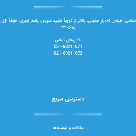
نشانی: خیابان لاله‌زارِ جنوبی، بالاتر از کوچهٔ شهید علیپور، پاساژ ابهری، طبقهٔ اوّل،
پلاک ۳۳
تلفن‌های تماس
021-88211671
021-88211672
دسترسی سریع
مقالات و نوشته‌ها