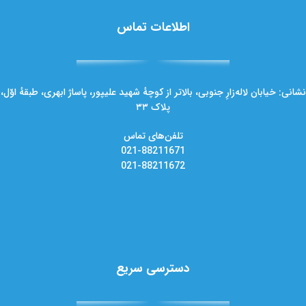
اطلاعات تماس
نشانی: خیابان لاله‌زارِ جنوبی، بالاتر از کوچهٔ شهید علیپور، پاساژ ابهری، طبقهٔ اوّل،
پلاک ۳۳
تلفن‌های تماس
021-88211671
021-88211672
دسترسی سریع