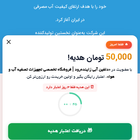
خود را با هدف ارتقای کیفیت آب مصرفی
در ایران آغاز کرد.
این شرکت به‌عنوان نخستین تولیدکننده
×
دستگاه‌های تصفیه آب در کشور،نقشی کلیدی
🔥 فقط امروز
50,000
تومان هدیه!
در بهبود سلامت خانواده‌ها و صنایع ایفا کرده است.
با عضویت در
«دلفین آبی زاینده‌رود | فروشگاه تخصصی تجهیزات تصفیه آب و
هوا»
، اعتبار رایگان بگیر و اولین خریدت رو ارزون‌تر کن.
⏰ این هدیه فقط 3 روز اعتبار دارد
00
:
45
🎁 دریافت اعتبار هدیه