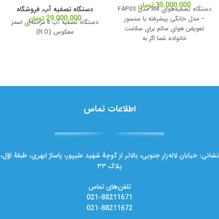
35.000.000
تومان
دستگاه تصفیه آب
,
فروشگاه
دستگاه تصفیه‌هوای 3M مدل FAP03
29.000.000
تومان
– مدل خانگی پیشرفته با سنسور
دستگاه تصفیه آب 6 مرحله‌ای اسمز
تعویض هوای سالم برای سلامت
معکوس (R.O)
خانواده شما اگر به
اطلاعات تماس
نشانی: خیابان لاله‌زارِ جنوبی، بالاتر از کوچهٔ شهید علیپور، پاساژ ابهری، طبقهٔ اوّل،
پلاک ۳۳
تلفن‌های تماس
021-88211671
021-88211672