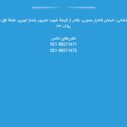
نشانی: خیابان لاله‌زارِ جنوبی، بالاتر از کوچهٔ شهید علیپور، پاساژ ابهری، طبقهٔ اوّل،
پلاک ۳۳
تلفن‌های تماس
021-88211671
021-88211672