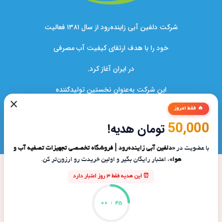
شرکت دلفین آبی زاینده‌رود از سال ۱۳۸۱ فعالیت
خود را با هدف ارتقای کیفیت آب مصرفی
در ایران آغاز کرد.
این شرکت به‌عنوان نخستین تولیدکننده
×
دستگاه‌های تصفیه آب در کشور،نقشی کلیدی
🔥 فقط امروز
50,000
تومان هدیه!
در بهبود سلامت خانواده‌ها و صنایع ایفا کرده است.
با عضویت در
«دلفین آبی زاینده‌رود | فروشگاه تخصصی تجهیزات تصفیه آب و
هوا»
، اعتبار رایگان بگیر و اولین خریدت رو ارزون‌تر کن.
⏰ این هدیه فقط 3 روز اعتبار دارد
00
:
45