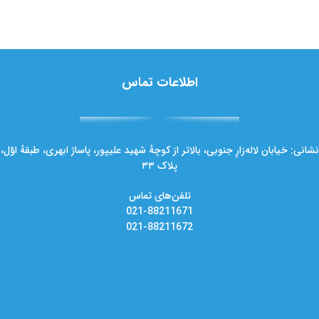
اطلاعات تماس
نشانی: خیابان لاله‌زارِ جنوبی، بالاتر از کوچهٔ شهید علیپور، پاساژ ابهری، طبقهٔ اوّل،
پلاک ۳۳
تلفن‌های تماس
021-88211671
021-88211672