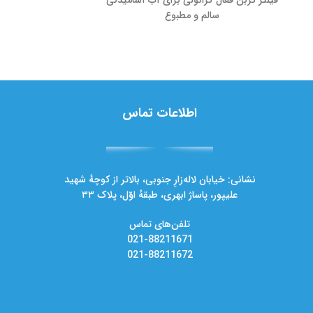
فیلتر کربن فعال گرانولی برای آب آشامیدنی
فناوری رزینی فیلت
سالم و مطبوع
اطلاعات تماس
نشانی: خیابان لاله‌زارِ جنوبی، بالاتر از کوچهٔ شهید
علیپور، پاساژ ابهری، طبقهٔ اوّل، پلاک ۳۳
تلفن‌های تماس
021-88211671
021-88211672