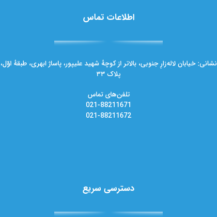
اطلاعات تماس
نشانی: خیابان لاله‌زارِ جنوبی، بالاتر از کوچهٔ شهید علیپور، پاساژ ابهری، طبقهٔ اوّل،
پلاک ۳۳
تلفن‌های تماس
021-88211671
021-88211672
دسترسی سریع