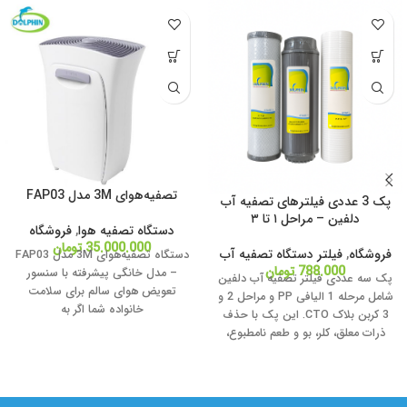
تصفیه‌هوای 3M مدل FAP03
پک 3 عددی فیلترهای تصفیه آب
دلفین – مراحل ۱ تا ۳
دستگاه تصفیه هوا
,
فروشگاه
35.000.000
تومان
فروشگاه
,
فیلتر دستگاه تصفیه آب
دستگاه تصفیه‌هوای 3M مدل FAP03
788.000
تومان
– مدل خانگی پیشرفته با سنسور
پک سه عددی فیلتر تصفیه آب دلفین
تعویض هوای سالم برای سلامت
شامل مرحله 1 الیافی PP و مراحل 2 و
خانواده شما اگر به
3 کربن بلاک CTO. این پک با حذف
ذرات معلق، کلر، بو و طعم نامطبوع،
کیفیت و طعم آب آشامیدنی را بهبود
می‌دهد. مناسب برای اکثر دستگاه‌های
تصفیه آب خانگی | نصب آسان +
ارسال سریع.