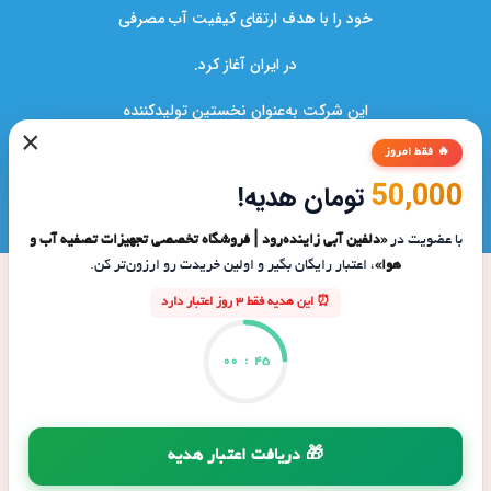
خود را با هدف ارتقای کیفیت آب مصرفی
در ایران آغاز کرد.
این شرکت به‌عنوان نخستین تولیدکننده
×
دستگاه‌های تصفیه آب در کشور،نقشی کلیدی
🔥 فقط امروز
50,000
تومان هدیه!
در بهبود سلامت خانواده‌ها و صنایع ایفا کرده است.
با عضویت در
«دلفین آبی زاینده‌رود | فروشگاه تخصصی تجهیزات تصفیه آب و
هوا»
، اعتبار رایگان بگیر و اولین خریدت رو ارزون‌تر کن.
⏰ این هدیه فقط 3 روز اعتبار دارد
00
:
45
🎁 دریافت اعتبار هدیه