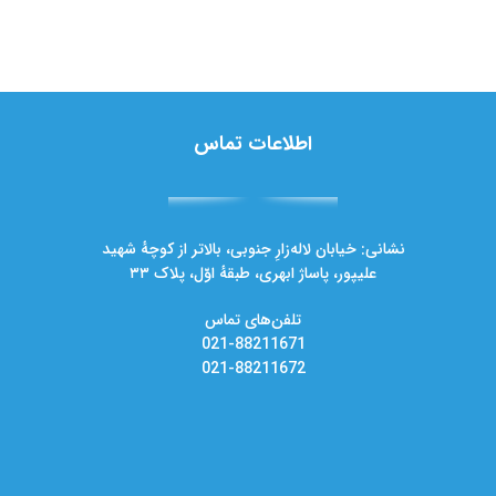
اطلاعات تماس
نشانی: خیابان لاله‌زارِ جنوبی، بالاتر از کوچهٔ شهید
علیپور، پاساژ ابهری، طبقهٔ اوّل، پلاک ۳۳
تلفن‌های تماس
021-88211671
021-88211672