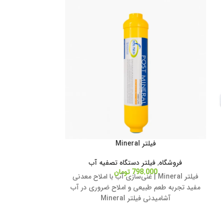
فیلتر Mineral
فیلتر 
فروشگاه
,
فیلتر دستگاه تصفیه آب
798.000
تومان
فیلتر Mineral | غنی‌سازی آب با املاح معدنی
فروشگاه
,
ف
مفید تجربه طعم طبیعی و املاح ضروری در آب
000
آشامیدنی فیلتر Mineral
آب به‌صورت م
خوش‌طع