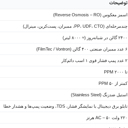
توضیحات
اسمز معکوس (Reverse Osmosis – RO)
چندمرحله‌ای (PP، UDF، CTO، ممبران، پست‌کربن، مینرال)
۲۴۰۰ گالن در شبانه‌روز (≈ ۸۰۰۰ لیتر)
۶ عدد ممبران صنعتی ۴۰۰ گالن (FilmTec / Vontron)
۲ عدد پمپ فشار قوی ۱ اسب دائم‌کار
تا ۲۰۰۰ PPM
کمتر از ۵۰ PPM
استیل ضدزنگ (Stainless Steel)
تابلو برق دیجیتال با نمایشگر فشار، TDS، وضعیت پمپ‌ها و هشدار خطا
۲۲۰ ولت AC – ۵۰ هرتز