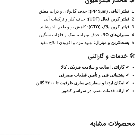
🧩 ساختار فیلتراسیون
فیلتر الیافی (PP 5µm):
حذف گل‌ولای و ذرات معلق
فیلتر کربن فعال (UDF):
حذف کلر و ترکیبات آلی
فیلتر کربن بلاک (CTO):
کاهش بو و طعم ناخوشایند
ممبران‌های RO:
حذف نیترات، نمک و فلزات سنگین
پست‌کربن و مینرال:
بهبود مزه و افزودن املاح مفید
🛠 خدمات و گارانتی
✔ گارانتی اصالت و سلامت فیزیکی کالا
✔ پشتیبانی فنی و تأمین قطعات مصرفی
✔ امکان ارتقا و سفارشی‌سازی ظرفیت تا ۳۶۰۰ گالن
✔ ارائه خدمات نصب در سراسر کشور
محصولات مشابه