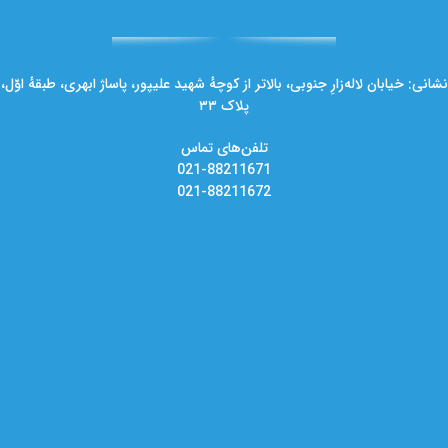
نشانی: خیابان لاله‌زارِ جنوبی، بالاتر از کوچهٔ شهید علیپور، پاساژ ابهری، طبقهٔ اوّل،
پلاک ۳۳
تلفن‌های تماس
021-88211671
021-88211672