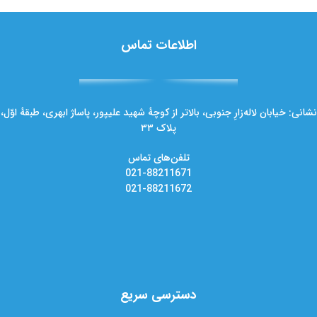
اطلاعات تماس
نشانی: خیابان لاله‌زارِ جنوبی، بالاتر از کوچهٔ شهید علیپور، پاساژ ابهری، طبقهٔ اوّل،
پلاک ۳۳
تلفن‌های تماس
021-88211671
021-88211672
دسترسی سریع