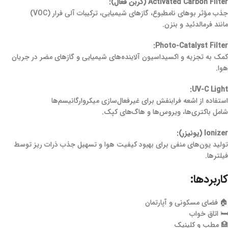
Activated Carbon Filter (کربن فعال):
جذب مؤثر بوهای نامطبوع، گازهای شیمیایی، ترکیبات آلی فرار (VOC)
مانند فرمالدئید و بنزن.
Photo-Catalyst Filter:
کمک به تجزیه و اکسیداسیون آلاینده‌های شیمیایی و گازهای مضر در جریان
هوا.
UV-C Light:
استفاده از اشعه فرابنفش برای غیرفعال‌سازی میکروارگانیسم‌ها
شامل باکتری‌ها، ویروس‌ها و هاگ‌های کپک.
Ionizer (یونیزر):
تولید یون‌های منفی برای بهبود کیفیت هوا و تسهیل جذب ذرات ریز توسط
فیلترها.
کاربردها:
🏠 فضای مسکونی و آپارتمان
🛏 اتاق خواب
🏥 مطب و کلینیک