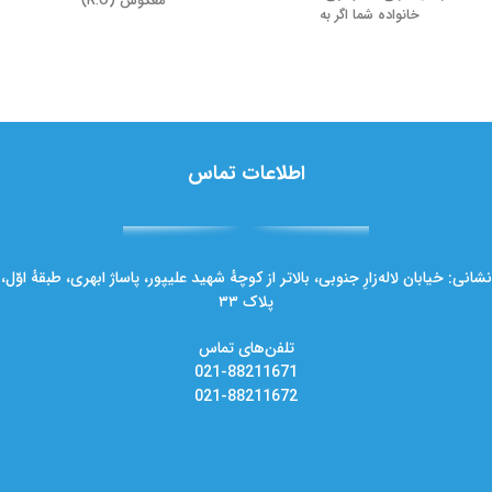
معکوس (R.O)
خانواده شما اگر به
اطلاعات تماس
نشانی: خیابان لاله‌زارِ جنوبی، بالاتر از کوچهٔ شهید علیپور، پاساژ ابهری، طبقهٔ اوّل،
پلاک ۳۳
تلفن‌های تماس
021-88211671
021-88211672