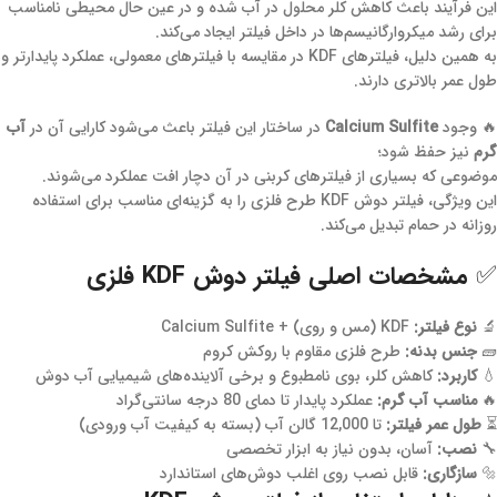
این فرآیند باعث کاهش کلر محلول در آب شده و در عین حال محیطی نامناسب
برای رشد میکروارگانیسم‌ها در داخل فیلتر ایجاد می‌کند.
به همین دلیل، فیلترهای KDF در مقایسه با فیلترهای معمولی، عملکرد پایدارتر و
طول عمر بالاتری دارند.
🔥 وجود
Calcium Sulfite
در ساختار این فیلتر باعث می‌شود کارایی آن در
آب
گرم
نیز حفظ شود؛
موضوعی که بسیاری از فیلترهای کربنی در آن دچار افت عملکرد می‌شوند.
این ویژگی، فیلتر دوش KDF طرح فلزی را به گزینه‌ای مناسب برای استفاده
روزانه در حمام تبدیل می‌کند.
✅ مشخصات اصلی فیلتر دوش KDF فلزی
🔬
نوع فیلتر:
KDF (مس و روی) + Calcium Sulfite
🧱
جنس بدنه:
طرح فلزی مقاوم با روکش کروم
💧
کاربرد:
کاهش کلر، بوی نامطبوع و برخی آلاینده‌های شیمیایی آب دوش
🔥
مناسب آب گرم:
عملکرد پایدار تا دمای 80 درجه سانتی‌گراد
⏳
طول عمر فیلتر:
تا 12,000 گالن آب (بسته به کیفیت آب ورودی)
🔧
نصب:
آسان، بدون نیاز به ابزار تخصصی
🔩
سازگاری:
قابل نصب روی اغلب دوش‌های استاندارد