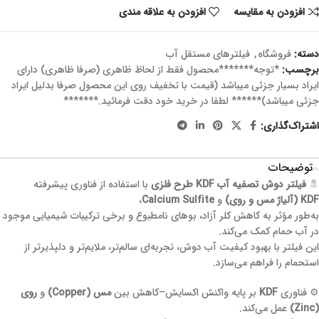
افزودن به مقایسه
افزودن به علاقه مندی
دسته:
فروشگاه
,
فیلترهای مستقل آب
برچسب:
*توجه*******محصول فقط از لحاظ ظاهری (صرفا ظاهری) دارای
ایراد بسیار جزئی میباشد (قیمت با تخفیف روی این محصول صرفا بدلیل ایراد
جزئی میباشد)****** لطفا در خرید خود دقت فرمائید.*******
اشتراک‌گذاری:
توضیحات
🚿
فیلتر دوش تصفیه آب KDF طرح فلزی
با استفاده از فناوری پیشرفته
KDF (آلیاژ مس و روی)
و
Calcium Sulfite
،
به‌طور مؤثر به کاهش کلر آزاد، بوهای نامطبوع و برخی ترکیبات شیمیایی موجود
در آب حمام کمک می‌کند.
این فیلتر با بهبود کیفیت آب دوش، تجربه‌ای سالم‌تر، ملایم‌تر و دلپذیرتر از
استحمام را فراهم می‌سازد.
⚙️ فناوری
KDF
بر پایه واکنش اکسایش–کاهش بین
مس (Copper)
و
روی
(Zinc)
عمل می‌کند.