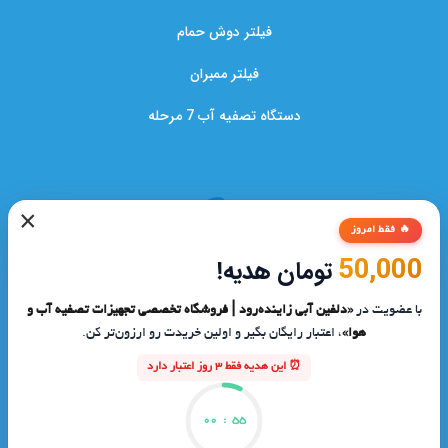
فیلتر دوش حمام
فیلتر ممبران
دستگاه تصفیه آب 7 مرحله
×
🔥 فقط امروز
50,000
تومان هدیه!
با عضویت در
«دلفین آبی زاینده‌رود | فروشگاه تخصصی تجهیزات تصفیه آب و
هوا»
، اعتبار رایگان بگیر و اولین خریدت رو ارزون‌تر کن.
شرکت دلفین آبی زاینده‌رود از سال ۱۳۸۱ فعالیت
⏰ این هدیه فقط 3 روز اعتبار دارد
خود را با هدف ارتقای کیفیت آب مصرفی
00
:
55
در ایران آغاز کرد.