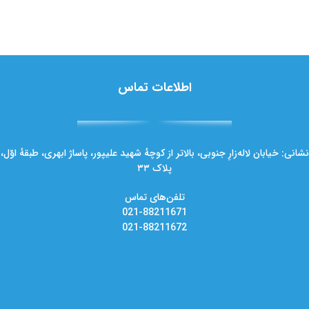
ارسال سریع.
اطلاعات تماس
نشانی: خیابان لاله‌زارِ جنوبی، بالاتر از کوچهٔ شهید علیپور، پاساژ ابهری، طبقهٔ اوّل،
پلاک ۳۳
تلفن‌های تماس
021-88211671
021-88211672