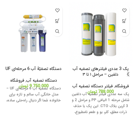
پک 3 عددی فیلترهای تصفیه آب
دستگاه تصفیّهٔ آب 6 مرحله‌ای UF
دلفین – مراحل ۱ تا ۳
دستگاه تصفیه آب
,
فروشگاه
فروشگاه
,
فیلتر دستگاه تصفیه آب
9.750.000
تومان
دستگاه تصفیه آب 6 مرحله‌ای UF –
788.000
تومان
پک سه عددی فیلتر تصفیه آب دلفین
مدل خانگی آب سالم و تازه برای
شامل مرحله 1 الیافی PP و مراحل 2 و
خانواده شما اگر دنبال راه‌حلی ساده،
3 کربن بلاک CTO. این پک با حذف
ذرات معلق، کلر، بو و طعم نامطبوع،
کیفیت و طعم آب آشامیدنی را بهبود
می‌دهد. مناسب برای اکثر دستگاه‌های
تصفیه آب خانگی | نصب آسان +