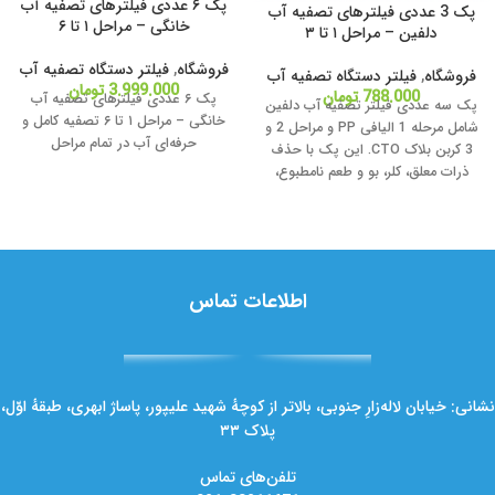
پک ۶ عددی فیلترهای تصفیه آب
پک 3 عددی فیلترهای تصفیه آب
خانگی – مراحل ۱ تا ۶
دلفین – مراحل ۱ تا ۳
فروشگاه
,
فیلتر دستگاه تصفیه آب
فروشگاه
,
فیلتر دستگاه تصفیه آب
3.999.000
تومان
788.000
تومان
پک ۶ عددی فیلترهای تصفیه آب
پک سه عددی فیلتر تصفیه آب دلفین
خانگی – مراحل ۱ تا ۶ تصفیه کامل و
شامل مرحله 1 الیافی PP و مراحل 2 و
حرفه‌ای آب در تمام مراحل
3 کربن بلاک CTO. این پک با حذف
ذرات معلق، کلر، بو و طعم نامطبوع،
کیفیت و طعم آب آشامیدنی را بهبود
می‌دهد. مناسب برای اکثر دستگاه‌های
تصفیه آب خانگی | نصب آسان +
ارسال سریع.
اطلاعات تماس
نشانی: خیابان لاله‌زارِ جنوبی، بالاتر از کوچهٔ شهید علیپور، پاساژ ابهری، طبقهٔ اوّل،
پلاک ۳۳
تلفن‌های تماس