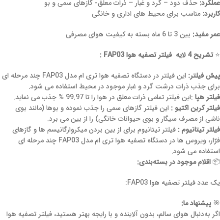
عملکرد:
حذف دود – گرد و غبار – ذرات معلق- گازهای سمی و بو
کاربرد:
مناسب برای محیط های اداری و خانگی
عمر مفید:
بین 3 تا 6 ماه بسته به کیفیت هوای مصرفی
⭐
تشریح 4 لایه فیلتر تصفیه هوا FAP03 :
پیش فیلتر:
این فیلتر در دستگاه تصفیه هوا تری ام مدل FAP03 چند مرحله ای
برای جذب ذرات درشت گرد و غبار موجود در محیط استفاده می شود.
فیلتر هپا
:این فیلتر تمامی ذرات معلق در هوا را تا 99.97 % جذب می نماید.
فیلتر کربن اکتیو :
این فیلتر گازهای سمی را جذب نموده و بوها (مانند بوی
ناشی از مصرف سیگار و بوی حیوانات خانگی) را از بین می برد.
فیلتر تیتانیوم :
فیلتر تیتانیوم برای از بین بردن میکروارگانیسم ها و گازهای
فرّار، ویروس ها در دستگاه تصفیه هوا تری ام مدل FAP03 چند مرحله ای
استفاده می شود.
📦
اقلام موجود در بسته‌بندی:
یک عدد فیلتر تصفیه هوا FAP03:
🎯
پیشنهاد ما:
اگر به‌دنبال هوای سالم، بدون آلاینده و با رایجه بهتر هستید، فیلتر تصفیه هوا