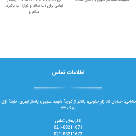
خانواده شما اگر دنبال راه‌حلی ساده،
نهایی برای آب سالم و گوارا آب پاکیزه،
سالم و
اطلاعات تماس
نشانی: خیابان لاله‌زارِ جنوبی، بالاتر از کوچهٔ شهید علیپور، پاساژ ابهری، طبقهٔ اوّل،
پلاک ۳۳
تلفن‌های تماس
021-88211671
021-88211672