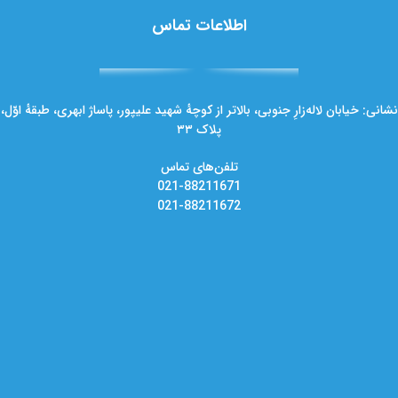
اطلاعات تماس
نشانی: خیابان لاله‌زارِ جنوبی، بالاتر از کوچهٔ شهید علیپور، پاساژ ابهری، طبقهٔ اوّل،
پلاک ۳۳
تلفن‌های تماس
021-88211671
021-88211672