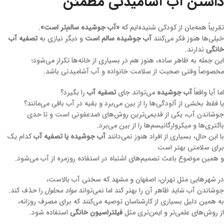
داشتن آب آشامیدنی مطمئن
تقریباً همه‌مان از کودکی شنیده‌ایم که
«آب جوشیده سالم‌تر است»
.
خیلی‌ها هنوز فکر می‌کنند
آب جوشیده سالم است
و دیگر نیازی به
تصفیه آب
خانگی
ندارند.
این جمله به ظاهر ساده، هنوز هم در بسیاری از خانه‌ها تکرار می‌شود؛
مخصوصاً وقتی صحبت از سلامت خانواده و آب آشامیدنی باشد.
اما آیا واقعاً
آب جوشیده
می‌تواند جای
تصفیه آب
را بگیرد؟
یا فقط بخشی از آلودگی‌ها را از بین می‌برد و بقیه در آب باقی می‌مانند؟
جوشاندن آب، یکی از قدیمی‌ترین روش‌های ضدعفونی است و تا حدی
باکتری‌ها و میکروارگانیسم‌ها را از بین می‌برد.
با این حال، بسیاری از افراد هنوز نمی‌دانند
آب جوشیده یا تصفیه آب
کدام یک
برای سلامتی بهتر است
و همین موضوع باعث تصمیم‌های اشتباه در استفاده روزمره از آب می‌شود.
در شهرهایی مثل تهران، اصفهان و مشهد که سختی آب بالاست،
جوشاندن آب شاید ظاهر آن را بهتر کند اما نمی‌تواند
مواد محلول
را حذف کند.
به همین دلیل بسیاری از کارشناسان توصیه می‌کنند که برای مصرف روزانه،
از روش‌های علمی‌تر و ایمن‌تری مثل
فیلتراسیون خانگی
استفاده شود.