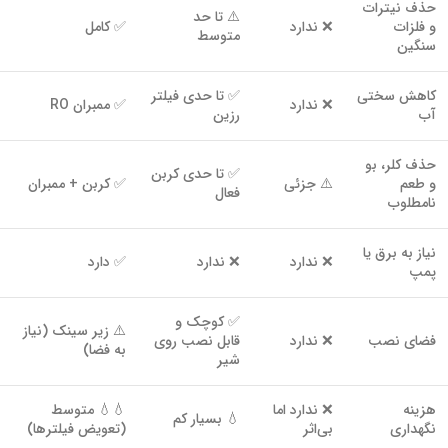
حذف نیترات
⚠️ تا حد
و فلزات
❌ ندارد
✅ کامل
متوسط
سنگین
کاهش سختی
✅ تا حدی فیلتر
❌ ندارد
✅ ممبران RO
آب
رزین
حذف کلر، بو
✅ تا حدی کربن
و طعم
⚠️ جزئی
✅ کربن + ممبران
فعال
نامطلوب
نیاز به برق یا
❌ ندارد
❌ ندارد
✅ دارد
پمپ
✅ کوچک و
⚠️ زیر سینک (نیاز
فضای نصب
❌ ندارد
قابل نصب روی
به فضا)
شیر
هزینه
❌ ندارد اما
💧💧 متوسط
💧 بسیار کم
نگهداری
بی‌اثر
(تعویض فیلترها)