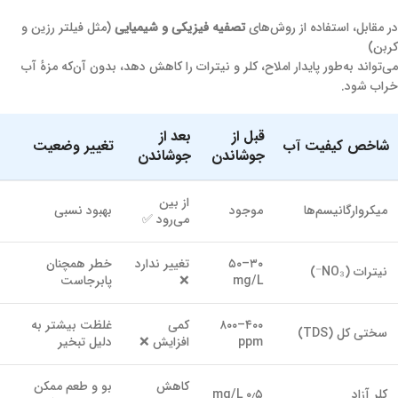
در مقابل، استفاده از روش‌های
تصفیه فیزیکی و شیمیایی
(مثل فیلتر رزین و
کربن)
می‌تواند به‌طور پایدار املاح، کلر و نیترات را کاهش دهد، بدون آن‌که مزهٔ آب
خراب شود.
قبل از
بعد از
شاخص کیفیت آب
تغییر وضعیت
جوشاندن
جوشاندن
از بین
میکروارگانیسم‌ها
موجود
بهبود نسبی
می‌رود ✅
۳۰–۵۰
تغییر ندارد
خطر همچنان
نیترات (NO₃⁻)
mg/L
❌
پابرجاست
۴۰۰–۸۰۰
کمی
غلظت بیشتر به
سختی کل (TDS)
ppm
افزایش ❌
دلیل تبخیر
کاهش
بو و طعم ممکن
کلر آزاد
۰٫۵ mg/L