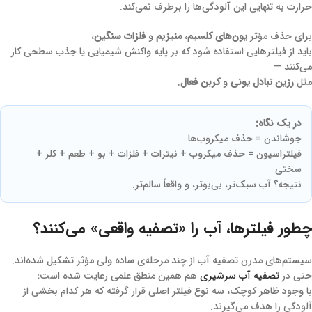
حرارت به تنهایی این آلودگی‌ها را برطرف نمی‌کند.
برای حذف مؤثر
یون‌های کلسیم
،
منیزیم
و
فلزات سنگین
،
باید از فیلترهایی استفاده شود که بر پایه واکنش شیمیایی یا جذب سطحی کار
می‌کنند —
مثل
رزین تبادل یونی
و
کربن فعال
.
در یک نگاه:
جوشاندن = حذف میکروب‌ها
فیلتراسیون = حذف میکروب + نیترات + فلزات + بو + طعم + کلر +
سختی
نتیجه؟ آب سبک‌تر، بی‌بوتر، و واقعاً سالم‌تر.
چطور فیلترها، آب را «تصفیه واقعی» می‌کنند؟
سیستم‌های مدرن تصفیه آب از چند مرحله‌ی ساده ولی مؤثر تشکیل شده‌اند.
حتی در
تصفیه آب سرشیری
هم همین منطق علمی رعایت شده است؛
با وجود ظاهر کوچک، سه نوع فیلتر اصلی قرار گرفته که هر کدام بخشی از
آلودگی را هدف می‌گیرند.