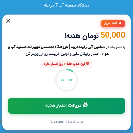
دستگاه تصفیه آب 7 مرحله
×
🔥 فقط امروز
50,000
تومان هدیه!
با عضویت در
«دلفین آبی زاینده‌رود | فروشگاه تخصصی تجهیزات تصفیه آب و
هوا»
، اعتبار رایگان بگیر و اولین خریدت رو ارزون‌تر کن.
⏰ این هدیه فقط 3 روز اعتبار دارد
شرکت دلفین آبی زاینده‌رود از سال ۱۳۸۱ فعالیت
00
:
53
خود را با هدف ارتقای کیفیت آب مصرفی
در ایران آغاز کرد.
🎁 دریافت اعتبار هدیه
این شرکت به‌عنوان نخستین تولیدکننده
دستگاه‌های تصفیه آب در کشور،نقشی کلیدی
قدرت گرفته از
farazsms