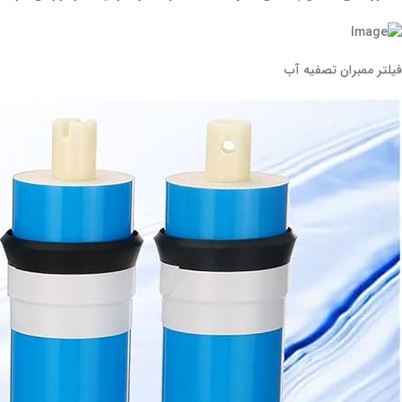
فیلتر ممبران تصفیه آب