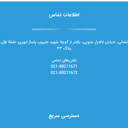
اطلاعات تماس
نشانی: خیابان لاله‌زارِ جنوبی، بالاتر از کوچهٔ شهید علیپور، پاساژ ابهری، طبقهٔ اوّل،
پلاک ۳۳
تلفن‌های تماس
021-88211671
021-88211672
دسترسی سریع