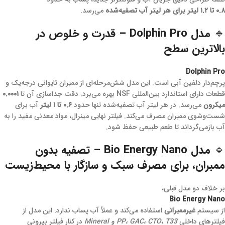
۰.۸ تا ۱.۲ لیتر برای هر لیتر آب تصفیه‌شده
می‌رسد.
🔹 مدل Dolphin Pro – قدرت و خلوص در
بالاترین سطح
Dolphin Pro
پرچم‌دار دلفین آبی است. این مدل شش‌مرحله‌ای از ممبران تایوانی درجه‌یک و
قطعات دارای استاندارد بین‌المللی NSF بهره می‌برد. دقت جداسازی آن تا
۰.۰۰۰۱
میکرون
می‌رسد. در هر لیتر آب تصفیه‌شده تنها حدود
۰.۶ تا ۱ لیتر
آب برای
شست‌وشوی ممبران مصرف می‌کند. فیلتر نهایی مینرال، مواد معدنی مفید را به
آب بازمی‌گرداند تا طعم طبیعی حفظ شود.
🔹 مدل Bio Energy Nano – تصفیه بدون
ممبران، برای مصرف سبک و سازگار با محیط‌زیست
بر خلاف دو مدل قبلی،
Bio Energy Nano
از سیستم
غیرممبرانی
استفاده می‌کند و عملاً آب پساب ندارد. این مدل از
فیلترهای داخلی
PP، GAC، CTO، T33 و Mineral
در کنار فیلتر بیرونی