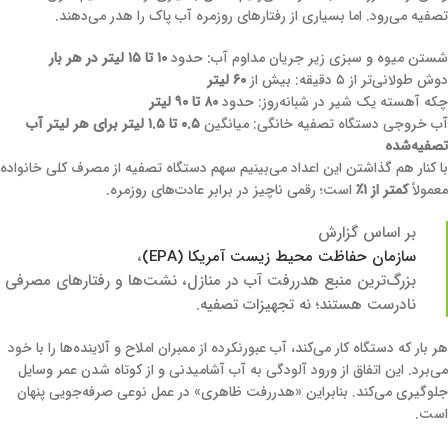
تصفیه می‌رود. اما بسیاری از رفتارهای روزمره آب پاک را هدر می‌دهند.
شستن میوه و سبزی زیر جریان مداوم آب: حدود
۱۰ تا ۱۵ لیتر در هر بار
دوش طولانی‌تر از ۵ دقیقه: بیش از
۶۰ لیتر
چکه آهسته یک شیر در شبانه‌روز: حدود
۸۰ تا ۹۰ لیتر
آب خروجی دستگاه تصفیه خانگی: میانگین
۰.۵ تا ۱.۵ لیتر برای هر لیتر آب
تصفیه‌شده
با کنار هم گذاشتن این اعداد می‌بینیم سهم دستگاه تصفیه از مصرف کلی خانواده
معمولاً
کمتر از ۱٪
است؛ رقمی ناچیز در برابر عادت‌های روزمره.
بر اساس گزارش
سازمان حفاظت محیط زیست آمریکا (EPA)
،
بزرگ‌ترین منبع هدررفت آب در منازل، نشت‌ها و رفتارهای مصرفی
نادرست هستند؛ نه تجهیزات تصفیه.
هر بار که دستگاه کار می‌کند، آب عبورنکرده از ممبران املاح و آلاینده‌ها را با خود
می‌برد. این اتفاق از ورود آلودگی به آب آشامیدنی و از کوتاه شدن عمر وسایل
جلوگیری می‌کند. بنابراین «هدررفت ظاهری» در عمل نوعی صرفه‌جویی پنهان
است.