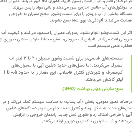
در مرحله‌ی اصلی، آب از غشای بسیار ظریف
ممبران RO
عبور می‌کند. ممبران فقط
به مولکول‌های آب خالص اجازه‌ی عبور می‌دهد و باقی مواد را پس می‌زند.
دستگاه بخشی از آب ورودی را برای شست‌وشوی سطح ممبران به خروجی
هدایت می‌کند تا آلودگی‌ها روی غشا جمع نشوند.
اگر این شست‌وشو انجام نشود، رسوبات ممبران را مسدود می‌کنند و کیفیت آب
خروجی افت می‌کند. بنابراین آب خروجی، نقش محافظ دارد و بخشی ضروری از
عملکرد علمی سیستم است.
سیستم‌های قدیمی‌تر برای شست‌وشوی ممبران، ۲ تا ۳ لیتر آب
مصرف می‌کردند. اما نسل‌های جدید
دلفین آبی
با ممبران‌های
کم‌مصرف و شیرهای کنترل فاضلاب، این مقدار را به حدود
۰.۵ تا ۱
لیتر
کاهش می‌دهند.
منبع:
سازمان جهانی بهداشت (WHO)
برخلاف تصور عمومی، بخش «آب پساب» به سلامت سیستم کمک می‌کند و در
مدل‌های جدید به شکل بهینه و کنترل‌شده انجام می‌شود. دستگاه‌های
دلفین
آبی
با طراحی استاندارد و فناوری نسل جدید، راندمان خروجی را افزایش
می‌دهند و آب سالم‌تری با کمترین دورریز ارائه می‌کنند.