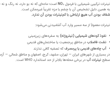
نیترات ترکیبی شیمیایی با فرمول
NO₃
است؛ ماده‌ای که نه بو دارد، نه رنگ و نه 
به همین دلیل تشخیص آن با چشم یا مزه تقریباً غیرممکن است.
شفاف بودن آب هیچ ارتباطی با کم‌نیترات بودن آن ندارد.
نیترات معمولاً از سه مسیر وارد آب آشامیدنی می‌شود:
نفوذ کودهای شیمیایی (نیتروژنه)
به سفره‌های زیرزمینی
نشت فاضلاب
در مناطق پرجمعیت یا ساختمان‌های قدیمی
آب چاه‌های قدیمی یا پرمصرف
که تصفیه کافی ندارند
در بسیاری از شهرهای ایران — تهران، مشهد، کرج، اصفهان و مناطق شمالی — آزمای
سطح
نیترات آب
در برخی محله‌ها بالاتر از حد استاندارد WHO است.