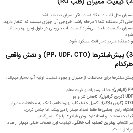
2) کیفیت ممبران (قلب RO)
ممبران مثل قلب دستگاه است. اگر ممبران ضعیف باشد،
حتی اگر دستگاه شما ۹ مرحله باشد، خروجی آن چیزی نیست که انتظار دارید.
ممبران باکیفیت باعث می‌شود کیفیت آب خروجی در طول زمان بهتر حفظ
شود،
و دستگاه دیرتر دچار افت عملکرد شود.
3) پیش‌فیلترها (PP، UDF، CTO) و نقش واقعی
هرکدام
پیش‌فیلترها برای محافظت از ممبران و بهبود کیفیت اولیه آب بسیار مهم‌اند:
PP (الیافی)
: حذف رسوبات و ذرات معلق
UDF (کربن گرانول)
: کاهش کلر و بو
CTO (کربن بلاک)
: تکمیل حذف کلر، بهبود طعم، کمک به محافظت ممبران
اشتباه رایج: بعضی‌ها فقط تعداد فیلتر را می‌بینند، اما جنس کربن،
کیفیت ساخت و استاندارد بودن فیلترها را چک نمی‌کنند.
در انتخاب
بهترین تصفیه آب خانگی
، کیفیت این قطعات خیلی مهم‌تر از عدد
مراحل است.