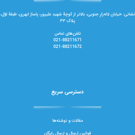
نشانی: خیابان لاله‌زارِ جنوبی، بالاتر از کوچهٔ شهید علیپور، پاساژ ابهری، طبقهٔ اوّل،
پلاک ۳۳
تلفن‌های تماس
021-88211671
021-88211672
دسترسی سریع
مقالات و نوشته‌ها
قوانین ارسال و ارسال رایگان