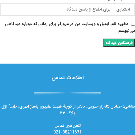
ذخیره نام، ایمیل و وبسایت من در مرورگر برای زمانی که دوباره دیدگاهی
می‌نویسم.
اطلاعات تماس
نشانی: خیابان لاله‌زارِ جنوبی، بالاتر از کوچهٔ شهید علیپور، پاساژ ابهری، طبقهٔ اوّل،
پلاک ۳۳
تلفن‌های تماس
021-88211671