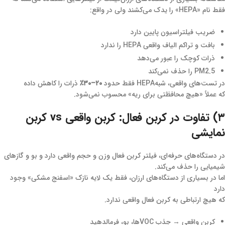
فقط نام «HEPA» را یدک می‌کشند ولی در واقع:
ضریب فیلتراسیون پایین دارد
بافت و تراکم الیاف واقعی HEPA را ندارد
ذرات کوچک را عبور می‌دهد
PM2.5 را حذف نمی‌کند
در تست‌های واقعی، شبه‌HEPA فقط حدود
۲۰–۳۰٪
ذرات را کاهش داده
که عملاً «هیچ محافظتی برای ریه» محسوب نمی‌شود.
۳) تفاوت در کربن فعال: کربن واقعی vs کربن
نمایشی
در دستگاه‌های حرفه‌ای، فیلتر کربن فعال وزن و حجم واقعی دارد و بو و گازهای
شیمیایی را حذف می‌کند.
اما در بسیاری از دستگاه‌های ارزان، فقط یک لایه نازک «اسفنج مشکی» وجود
دارد
که هیچ ارتباطی به کربن فعال واقعی ندارد.
کربن واقعی → جذب VOCها، بو، فرمالدهید