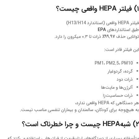
۱) فیلتر HEPA واقعی چیست؟
فیلتر HEPA واقعی (استاندارد H13/H14)
طبق استانداردهای
EPA
توانایی حذف
۹۹.۹۷٪
ذرات تا ۰.۳ میکرون را دارد.
این فیلتر قادر است:
PM1، PM2.5، PM10
گرده، گردوغبار
ذرات دود
آلرژن‌ها و مایت‌ها
ذرات حساسیت‌زا
هر دستگاهی که HEPA واقعی ندارد،
به هیچ‌وجه برای کودکان، سالمندان و بیماران تنفسی مناسب نیست.
۲) شبه‌HEPA چیست و چرا خطرناک است؟
متأسفانه بسیاری از دستگاه‌های ارزان‌قیمت از فیلترهایی استفاده می‌کنند که