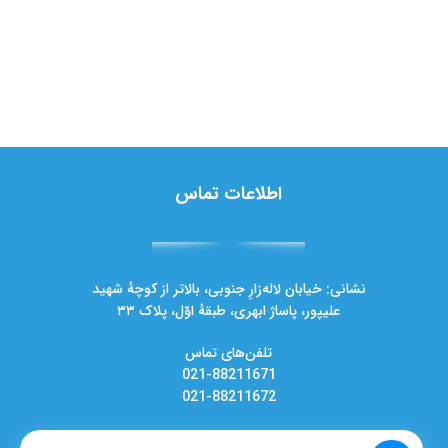
اطلاعات تماس
نشانی: خیابان لاله‌زارِ جنوبی، بالاتر از کوچهٔ شهید
علیپور، پاساژ ابهری، طبقهٔ اوّل، پلاک ۳۳
تلفن‌های تماس
021-88211671
021-88211672