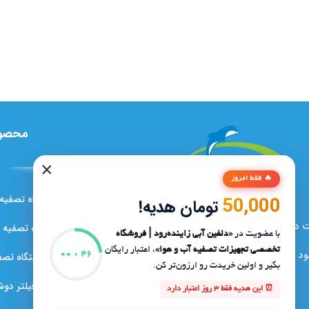
محصو
×
🔥 فقط امروز
دستگاه تصفیه آب 6 
50,000
تومان هدیه!
فین آبی زاینده‌رود از سال ۱۳۸۱ فعالیت
دستگاه تصفیه 
با عضویت در
«دلفین آبی زاینده‌رود | فروشگاه
تخصصی تجهیزات تصفیه آب و هوا»
، اعتبار رایگان
د را با هدف ارتقای کیفیت آب مصرفی
دستگاه تصفی
00
:
46
بگیر و اولین خریدت رو ارزون‌تر کن.
در ایران آغاز کرد.
فیلتر دو
⏰ این هدیه فقط 3 روز اعتبار دارد