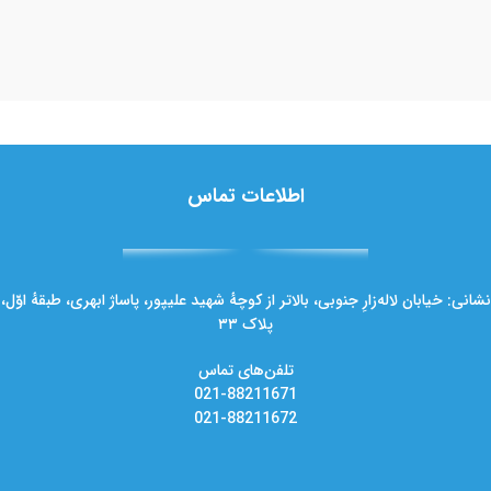
اطلاعات تماس
نشانی: خیابان لاله‌زارِ جنوبی، بالاتر از کوچهٔ شهید علیپور، پاساژ ابهری، طبقهٔ اوّل،
پلاک ۳۳
تلفن‌های تماس
021-88211671
021-88211672