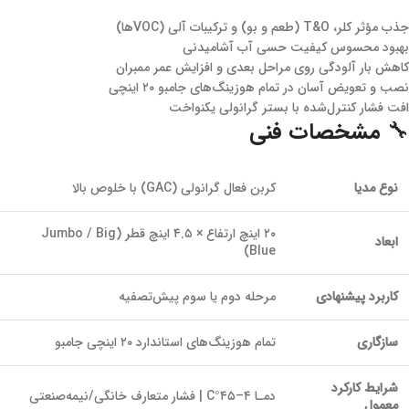
جذب مؤثر کلر، T&O (طعم و بو) و ترکیبات آلی (VOCها)
بهبود محسوس کیفیت حسی آب آشامیدنی
کاهش بار آلودگی روی مراحل بعدی و افزایش عمر ممبران
نصب و تعویض آسان در تمام هوزینگ‌های جامبو ۲۰ اینچی
افت فشار کنترل‌شده با بستر گرانولی یکنواخت
🔧 مشخصات فنی
نوع مدیا
کربن فعال گرانولی (GAC) با خلوص بالا
۲۰ اینچ ارتفاع × ۴.۵ اینچ قطر (Jumbo / Big
ابعاد
Blue)
کاربرد پیشنهادی
مرحله دوم یا سوم پیش‌تصفیه
سازگاری
تمام هوزینگ‌های استاندارد ۲۰ اینچی جامبو
شرایط کارکرد
دمـا ۴–۴۵°C | فشار متعارف خانگی/نیمه‌صنعتی
معمول