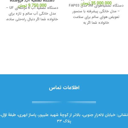
دستگاه تصفیه آب
,
فروشگاه
35.000.000
تومان
9.750.000
تومان
دستگاه تصفیه‌هوای 3M مدل FAP03
دستگاه تصفیه آب 6 مرحله‌ای UF –
– مدل خانگی پیشرفته با سنسور
مدل خانگی آب سالم و تازه برای
تعویض هوای سالم برای سلامت
خانواده شما اگر دنبال راه‌حلی ساده،
خانواده شما اگر به
اطلاعات تماس
نشانی: خیابان لاله‌زارِ جنوبی، بالاتر از کوچهٔ شهید علیپور، پاساژ ابهری، طبقهٔ اوّل،
پلاک ۳۳